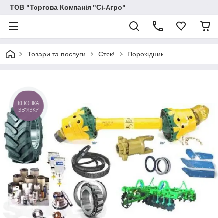
ТОВ "Торгова Компанія "Сі-Агро"
Товари та послуги
Сток!
Перехiдник
КНОПКА
ЗВ'ЯЗКУ