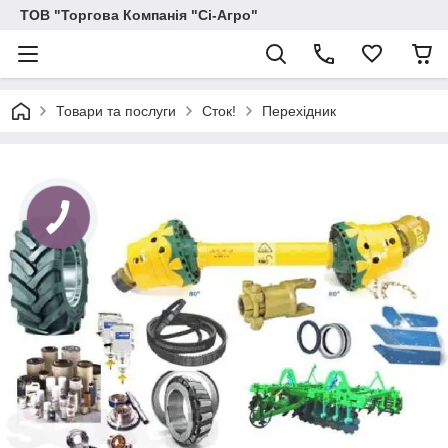
ТОВ "Торгова Компанія "Сі-Агро"
Товари та послуги
Сток!
Перехiдник
КНОПКА
ЗВ'ЯЗКУ