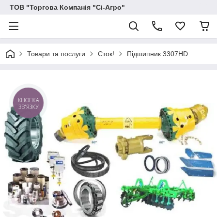
ТОВ "Торгова Компанія "Сі-Агро"
Товари та послуги
Сток!
Підшипник 3307HD
КНОПКА
ЗВ'ЯЗКУ