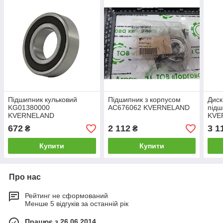
Підшипник кульковий
Підшипник з корпусом
Диск
KG01380000
AC676062 KVERNELAND
під
KVERNELAND
KVE
672
2 112
3 1
₴
₴
Купити
Купити
Про нас
Рейтинг не сформований
Менше 5 відгуків за останній рік
Працює з 26.06.2014