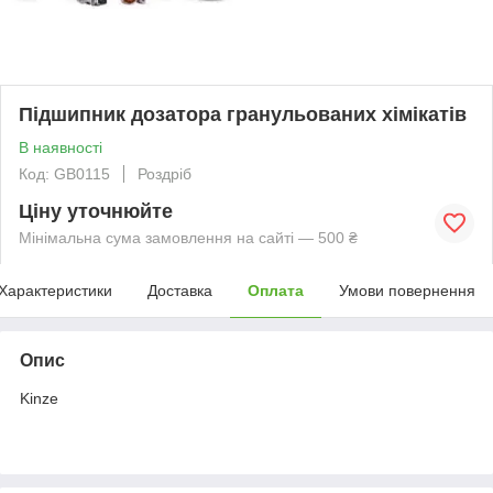
Підшипник дозатора гранульованих хімікатів
В наявності
Код: GB0115
Роздріб
Ціну уточнюйте
Мінімальна сума замовлення на сайті — 500 ₴
Характеристики
Доставка
Оплата
Умови повернення
Опис
Kinze