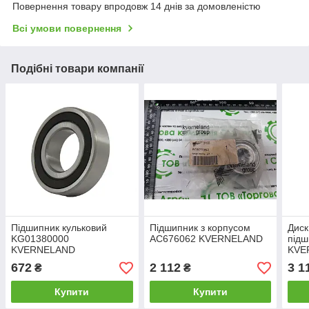
Повернення товару впродовж 14 днів за домовленістю
Всі умови повернення
Подібні товари компанії
Підшипник кульковий
Підшипник з корпусом
Диск
KG01380000
AC676062 KVERNELAND
під
KVERNELAND
KVE
672
2 112
3 1
₴
₴
Купити
Купити