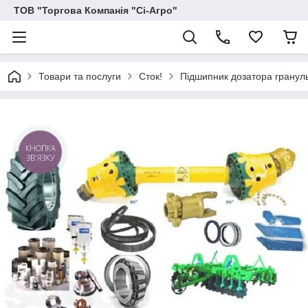
ТОВ "Торгова Компанія "Сі-Агро"
Товари та послуги
Сток!
Підшипник дозатора грануль
КНОПКА
ЗВ'ЯЗКУ