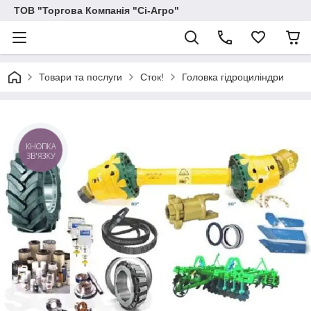
ТОВ "Торгова Компанія "Сі-Агро"
Товари та послуги
Сток!
Головка гідроциліндри
КНОПКА
ЗВ'ЯЗКУ