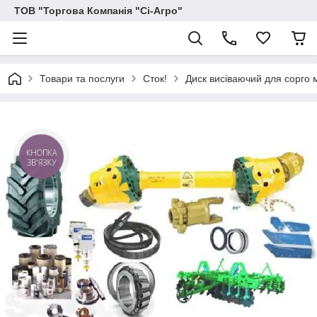
ТОВ "Торгова Компанія "Сі-Агро"
Товари та послуги
Сток!
Диск висiваючий для сорго
КНОПКА
ЗВ'ЯЗКУ