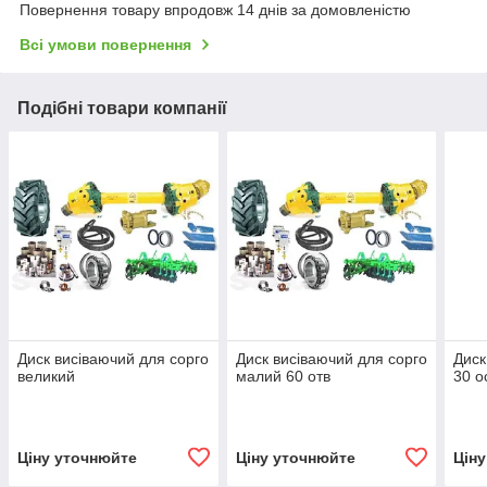
Повернення товару впродовж 14 днів за домовленістю
Всі умови повернення
Подібні товари компанії
Диск висiваючий для сорго
Диск висiваючий для сорго
Диск
великий
малий 60 отв
30 о
Ціну уточнюйте
Ціну уточнюйте
Цін