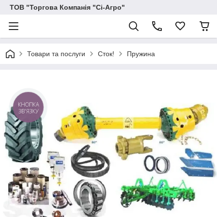
ТОВ "Торгова Компанія "Сі-Агро"
Товари та послуги
Сток!
Пружина
КНОПКА
ЗВ'ЯЗКУ