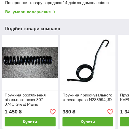
Повернення товару впродовж 14 днів за домовленістю
Всі умови повернення
Подібні товари компанії
Пружина розтягнення
Пружина прикочувального
Пру
різального ножа 807-
колеса права N283994,JD
KVE
074C,Great Plains
1 450
380
1 3
₴
₴
Купити
Купити