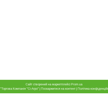
Сайт створений на маркетплейсі
Prom.ua
ТОВ "Торгова Компанія "Сі-Агро" |
Поскаржитися на контент
|
Політика конфіденцій