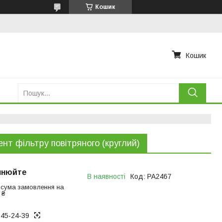
Кошик
Кошик
нт фiльтру повiтряного (круглий)
чнюйте
В наявності
Код:
PA2467
 сума замовлення на
 ₴
945-24-39