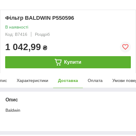
Фільтр BALDWIN P550596
В наявності
Код: B7416
Роздріб
1 042,99
₴
Купити
пис
Характеристики
Доставка
Оплата
Умови пове
Опис
Baldwin