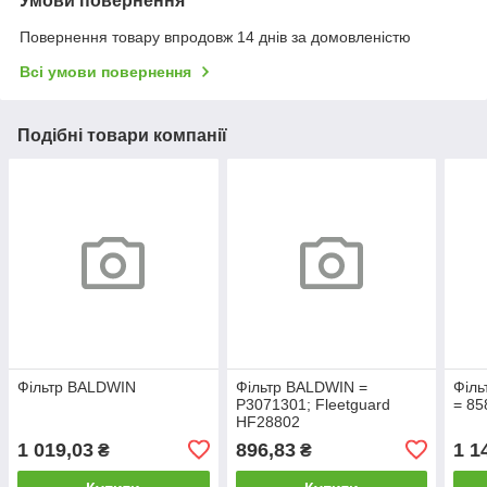
Умови повернення
Повернення товару впродовж 14 днів за домовленістю
Всі умови повернення
Подібні товари компанії
Фільтр BALDWIN
Фільтр BALDWIN =
Філ
P3071301; Fleetguard
= 85
HF28802
1 019,03
896,83
1 1
₴
₴