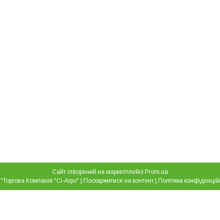
Сайт створений на маркетплейсі
Prom.ua
ТОВ "Торгова Компанія "Сі-Агро" |
Поскаржитися на контент
|
Політика конфіденцій