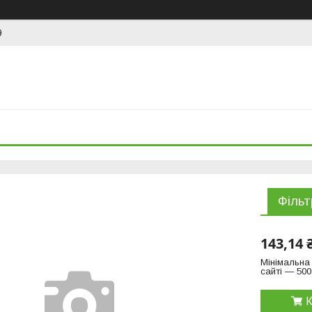
9
Фільт
143,14 
Мінімальна
сайті — 500
К