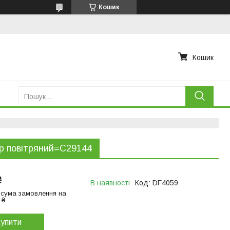
Кошик
Кошик
р повітряний=C29144
₴
В наявності
Код:
DF4059
 сума замовлення на
 ₴
упити