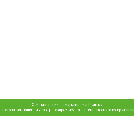
Сайт створений на маркетплейсі
Prom.ua
ТОВ "Торгова Компанія "Сі-Агро" |
Поскаржитися на контент
|
Політика конфіденцій