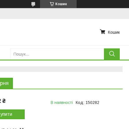
Кошик
Кошик
ірня
2 ₴
В наявності
Код:
150282
упити