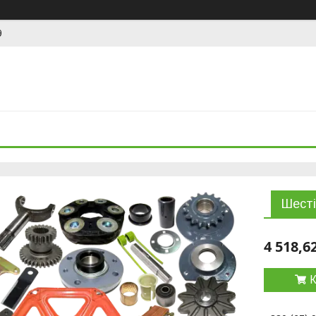
9
Шест
4 518,6
К