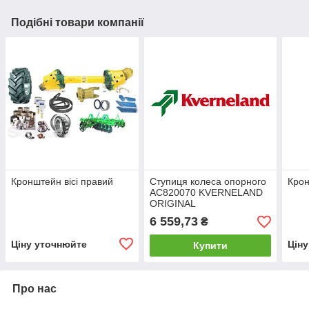
Подібні товари компанії
Кронштейн вісі правий
Ступиця колеса опорного
Крон
AC820070 KVERNELAND
ORIGINAL
6 559,73
₴
Ціну уточнюйте
Цін
Купити
Про нас