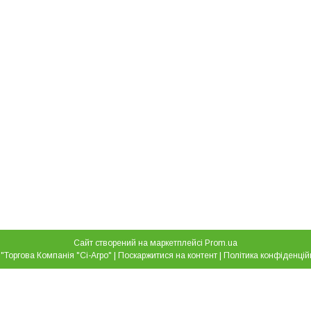
Сайт створений на маркетплейсі
Prom.ua
ТОВ "Торгова Компанія "Сі-Агро" |
Поскаржитися на контент
|
Політика конфіденцій