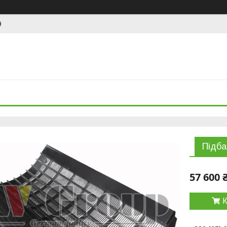
9
Підб
57 600 
К