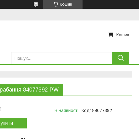
Кошик
Кошик
арабання 84077392-PW
₴
В наявності
Код:
84077392
упити