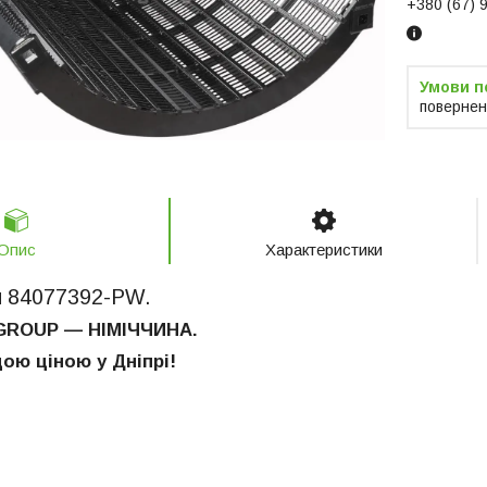
+380 (67) 
повернен
Опис
Характеристики
я 84077392-PW.
GROUP — НІМІЧЧИНА.
ою ціною у Дніпрі!