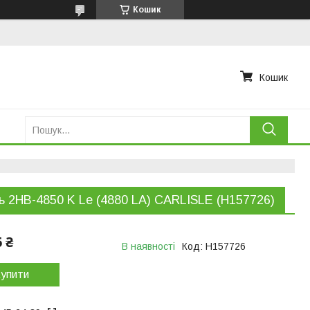
Кошик
Кошик
ь 2НВ-4850 K Le (4880 LA) CARLISLE (H157726)
6 ₴
В наявності
Код:
H157726
упити