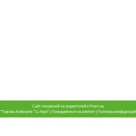
Сайт створений на маркетплейсі
Prom.ua
ТОВ "Торгова Компанія "Сі-Агро" |
Поскаржитися на контент
|
Політика конфіденцій