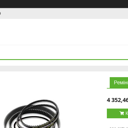
9
Ремін
4 352,4
К