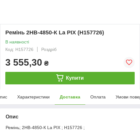
Ремінь 2НВ-4850-К La PIX (Н157726)
В наявності
Код: Н157726
Роздріб
3 555,30
₴
Купити
пис
Характеристики
Доставка
Оплата
Умови пове
Опис
Ремінь; 2НВ-4850-К La PIX ; Н157726 ;