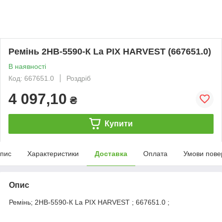
Ремінь 2НВ-5590-К La PIX HARVEST (667651.0)
В наявності
Код: 667651.0
Роздріб
4 097,10
₴
Купити
пис
Характеристики
Доставка
Оплата
Умови пове
Опис
Ремінь; 2НВ-5590-К La PIX HARVEST ; 667651.0 ;