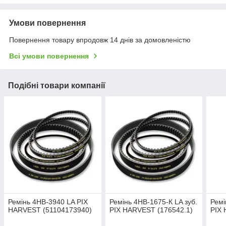
Умови повернення
Повернення товару впродовж 14 днів за домовленістю
Всі умови повернення
Подібні товари компанії
Ремінь 4НВ-3940 LA PIX
Ремінь 4НВ-1675-К LA зуб.
Ремі
HARVEST (51104173940)
PIX HARVEST (176542.1)
PIX