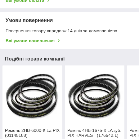
Всі умови оплати
Умови повернення
Повернення товару впродовж 14 днів за домовленістю
Всі умови повернення
Подібні товари компанії
Ремень 2НВ-6000-К La PIX
Ремінь 4НВ-1675-К LA зуб.
Ремі
(01145188)
PIX HARVEST (176542.1)
PIX