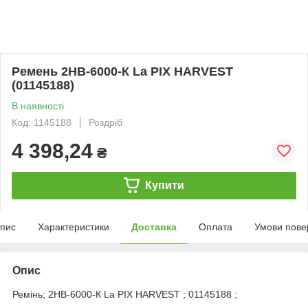
Ремень 2НВ-6000-К La PIX HARVEST
(01145188)
В наявності
Код: 1145188
Роздріб
4 398,24
₴
Купити
пис
Характеристики
Доставка
Оплата
Умови пове
Опис
Ремінь; 2НВ-6000-К La PIX HARVEST ; 01145188 ;