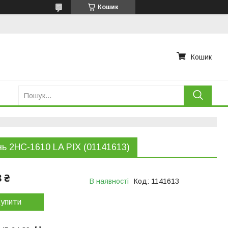
Кошик
Кошик
ь 2НС-1610 LA PIX (01141613)
8 ₴
В наявності
Код:
1141613
упити