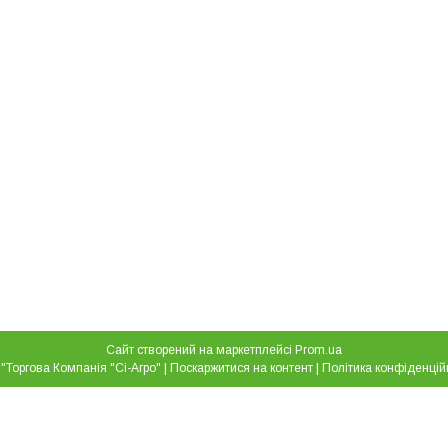
Сайт створений на маркетплейсі
Prom.ua
ТОВ "Торгова Компанія "Сі-Агро" |
Поскаржитися на контент
|
Політика конфіденцій