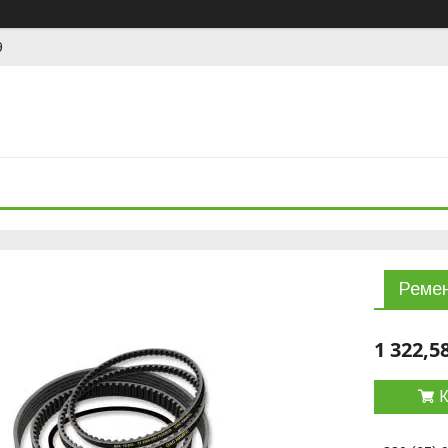
9
Ремен
1 322,5
К