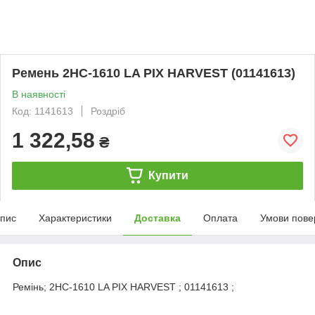
Ремень 2НС-1610 LA PIX HARVEST (01141613)
В наявності
Код: 1141613
Роздріб
1 322,58
₴
Купити
пис
Характеристики
Доставка
Оплата
Умови пове
Опис
Ремінь; 2НС-1610 LA PIX HARVEST ; 01141613 ;