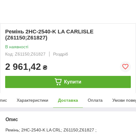
Ремінь 2НС-2540-K LA CARLISLE
(Z61150;Z61827)
В наявності
Код: Z61150;Z61827
Роздріб
2 961,42
₴
Купити
пис
Характеристики
Доставка
Оплата
Умови пове
Опис
Ремінь; 2НС-2540-K LA CRL; Z61150;Z61827 ;