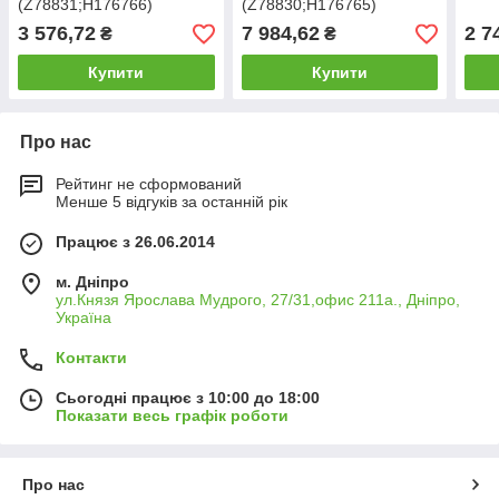
(Z78831;Н176766)
(Z78830;Н176765)
3 576,72
7 984,62
2 7
₴
₴
Купити
Купити
Про нас
Рейтинг не сформований
Менше 5 відгуків за останній рік
Працює з 26.06.2014
м. Дніпро
ул.Князя Ярослава Мудрого, 27/31,офис 211а., Дніпро,
Україна
Контакти
Сьогодні працює з 10:00 до 18:00
Показати весь графік роботи
Про нас