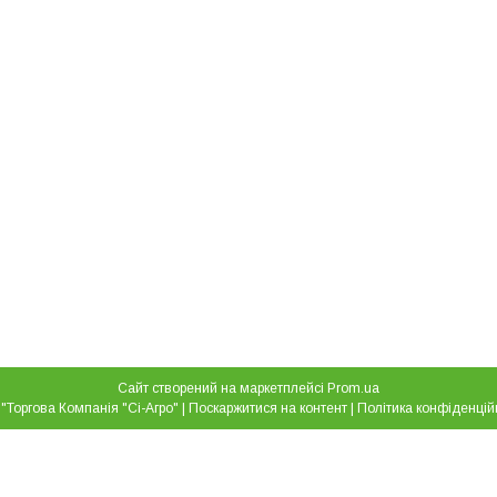
Сайт створений на маркетплейсі
Prom.ua
ТОВ "Торгова Компанія "Сі-Агро" |
Поскаржитися на контент
|
Політика конфіденцій