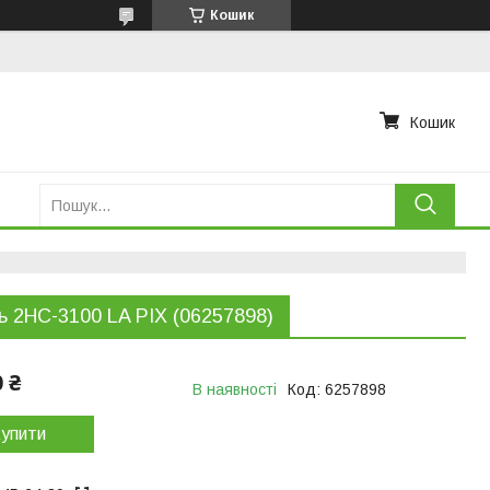
Кошик
Кошик
ь 2НС-3100 LA PIX (06257898)
0 ₴
В наявності
Код:
6257898
упити