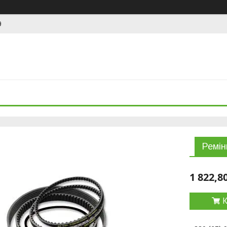
9
Ремін
1 822,8
К