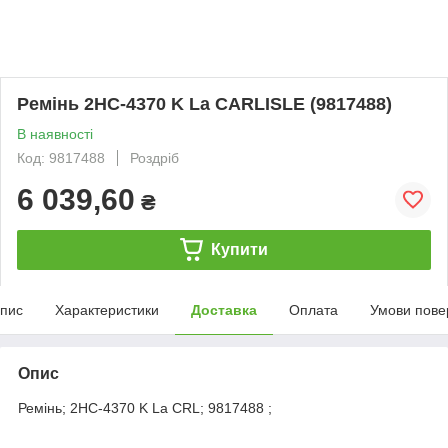
Ремінь 2НС-4370 K La CARLISLE (9817488)
В наявності
Код: 9817488
Роздріб
6 039,60
₴
Купити
пис
Характеристики
Доставка
Оплата
Умови пове
Опис
Ремінь; 2НС-4370 K La CRL; 9817488 ;