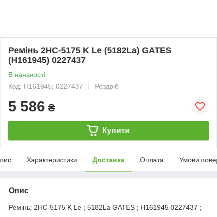
Ремінь 2НС-5175 K Le (5182La) GATES
(Н161945) 0227437
В наявності
Код: Н161945; 0227437
Роздріб
5 586
₴
Купити
пис
Характеристики
Доставка
Оплата
Умови пове
Опис
Ремінь; 2НС-5175 K Le ; 5182La GATES ; Н161945 0227437 ;