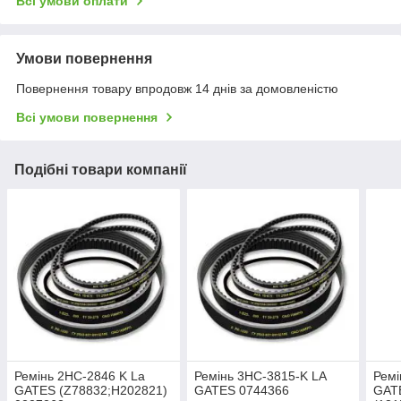
Всі умови оплати
Умови повернення
Повернення товару впродовж 14 днів за домовленістю
Всі умови повернення
Подібні товари компанії
Ремінь 2НС-2846 K La
Ремінь 3НС-3815-K LA
Ремі
GATES (Z78832;Н202821)
GATES 0744366
GAT