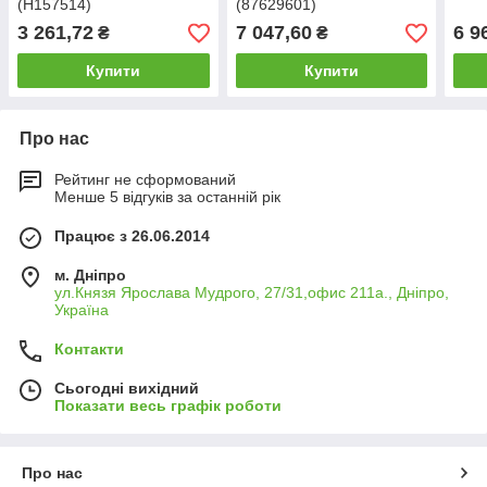
(H157514)
(87629601)
3 261,72
7 047,60
6 9
₴
₴
Купити
Купити
Про нас
Рейтинг не сформований
Менше 5 відгуків за останній рік
Працює з 26.06.2014
м. Дніпро
ул.Князя Ярослава Мудрого, 27/31,офис 211а., Дніпро,
Україна
Контакти
Сьогодні вихідний
Показати весь графік роботи
Про нас