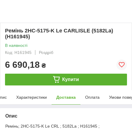
Ремінь 2НС-5175-K Le CARLISLE (5182La)
(H161945)
В наявності
Код: Н161945
Роздріб
6 690,18
₴
Купити
пис
Характеристики
Доставка
Оплата
Умови пове
Опис
Ремінь; 2НС-5175-K Le CRL ; 5182La ; H161945 ;