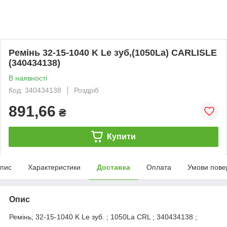
Ремінь 32-15-1040 K Le зуб,(1050La) CARLISLE
(340434138)
В наявності
Код: 340434138
Роздріб
891,66
₴
Купити
пис
Характеристики
Доставка
Оплата
Умови пове
Опис
Ремінь; 32-15-1040 K Le зуб. ; 1050La CRL ; 340434138 ;