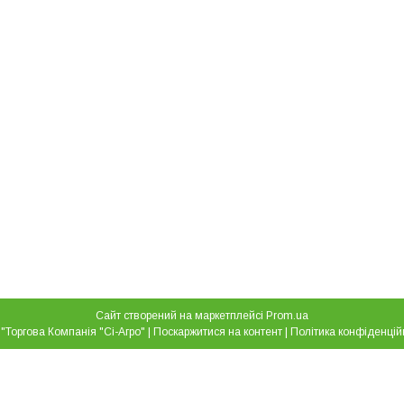
Сайт створений на маркетплейсі
Prom.ua
ТОВ "Торгова Компанія "Сі-Агро" |
Поскаржитися на контент
|
Політика конфіденцій