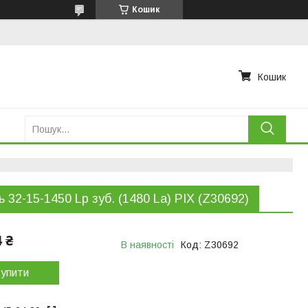
Кошик
Кошик
ь 32-15-1450 Lp зуб. (1480 La) PIX (Z30692)
4 ₴
В наявності
Код:
Z30692
упити