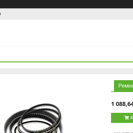
9
Ремін
1 088,6
К