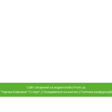
Сайт створений на маркетплейсі
Prom.ua
ТОВ "Торгова Компанія "Сі-Агро" |
Поскаржитися на контент
|
Політика конфіденцій