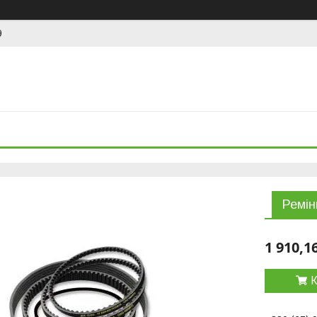
9
Ремін
1 910,1
К