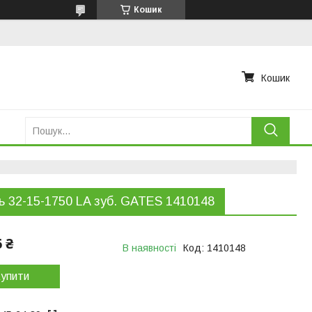
Кошик
Кошик
ь 32-15-1750 LA зуб. GATES 1410148
6 ₴
В наявності
Код:
1410148
упити