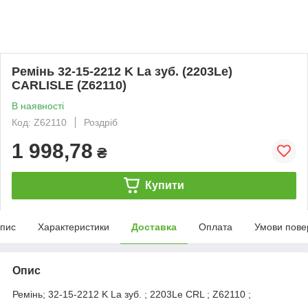
Ремінь 32-15-2212 K La зуб. (2203Le)
CARLISLE (Z62110)
В наявності
Код: Z62110
Роздріб
1 998,78
₴
Купити
пис
Характеристики
Доставка
Оплата
Умови пове
Опис
Ремінь; 32-15-2212 K La зуб. ; 2203Le CRL ; Z62110 ;