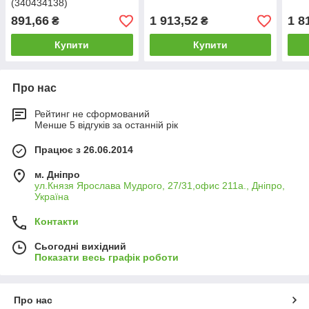
(340434138)
891,66
1 913,52
1 8
₴
₴
Купити
Купити
Про нас
Рейтинг не сформований
Менше 5 відгуків за останній рік
Працює з 26.06.2014
м. Дніпро
ул.Князя Ярослава Мудрого, 27/31,офис 211а., Дніпро,
Україна
Контакти
Сьогодні вихідний
Показати весь графік роботи
Про нас