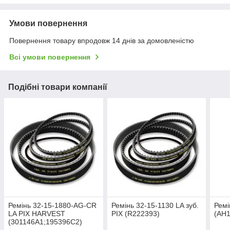
Умови повернення
Повернення товару впродовж 14 днів за домовленістю
Всі умови повернення
Подібні товари компанії
Ремінь 32-15-1880-AG-CR
Ремінь 32-15-1130 LA зуб.
Ремі
LA PIX HARVEST
PIX (R222393)
(АН
(301146А1;195396C2)