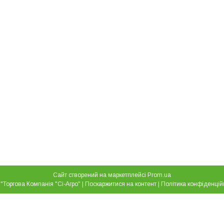
Сайт створений на маркетплейсі
Prom.ua
ТОВ "Торгова Компанія "Сі-Агро" |
Поскаржитися на контент
|
Політика конфіденцій