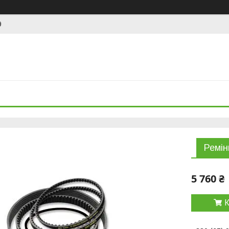
9
Ремін
5 760 ₴
К