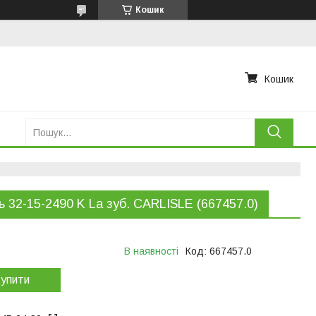
Кошик
Кошик
ь 32-15-2490 K La зуб. CARLISLE (667457.0)
В наявності
Код:
667457.0
упити