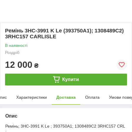
Ремінь 3НС-3991 K Le (393750A1); 1308489C2)
3RHC157 CARLISLE
В наявності
Роздріб
12 000
₴
Купити
пис
Характеристики
Доставка
Оплата
Умови пове
Опис
Ремінь; 3НС-3991 K Le ; 393750A1; 1308489C2 3RHC157 CRL
;