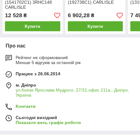
(1541702C1) 3RHC148
(192738C1) CARLISLE
(13
CARLISLE
12 528
6 902,28
7 4
₴
₴
Купити
Купити
Про нас
Рейтинг не сформований
Менше 5 відгуків за останній рік
Працює з 26.06.2014
м. Дніпро
ул.Князя Ярослава Мудрого, 27/31,офис 211а., Дніпро,
Україна
Контакти
Сьогодні вихідний
Показати весь графік роботи